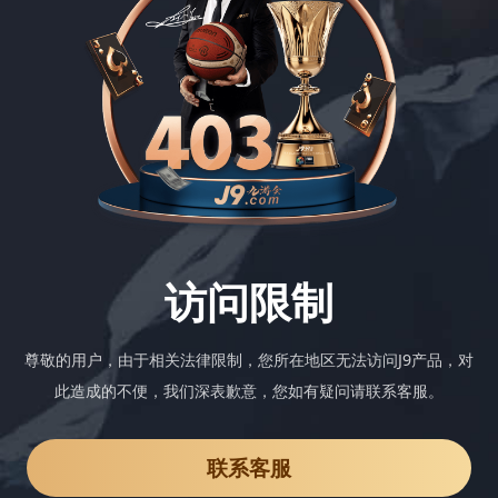
访问限制
尊敬的用户，由于相关法律限制，您所在地区无法访问J9产品，对
此造成的不便，我们深表歉意，您如有疑问请联系客服。
联系客服