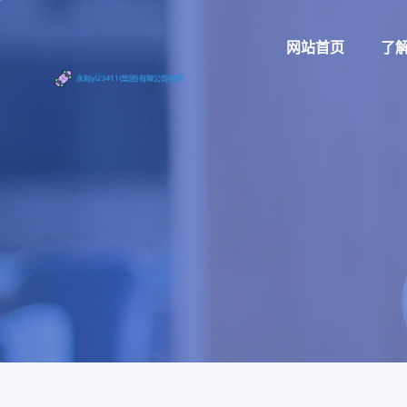
网站首页
了解