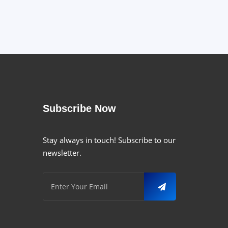
Subscribe Now
Stay always in touch! Subscribe to our
newsletter.